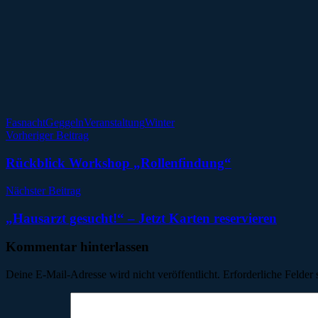
Fasnacht
Geggeln
Veranstaltung
Winter
Beitragsnavigation
Vorheriger Beitrag
Rückblick Workshop „Rollenfindung“
Nächster Beitrag
„Hausarzt gesucht!“ – Jetzt Karten reservieren
Kommentar hinterlassen
Deine E-Mail-Adresse wird nicht veröffentlicht.
Erforderliche Felder 