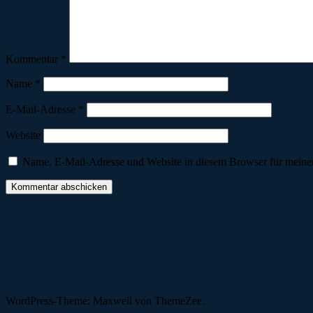
Kommentar
*
Name
*
E-Mail-Adresse
*
Website
Name, E-Mail-Adresse und Website in diesem Browser für meine
WordPress-Theme: Maxwell von ThemeZee.