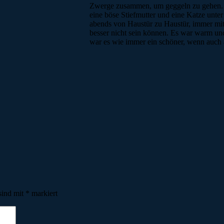
Zwerge zusammen, um geggeln zu gehen. D
eine böse Stiefmutter und eine Katze unt
abends von Haustür zu Haustür, immer mit g
besser nicht sein können. Es war warm u
war es wie immer ein schöner, wenn auch 
sind mit
*
markiert