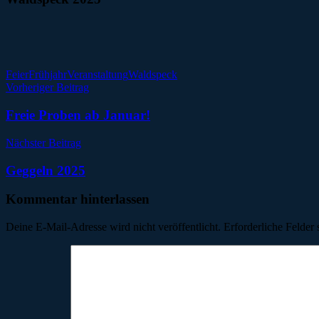
Feier
Frühjahr
Veranstaltung
Waldspeck
Beitragsnavigation
Vorheriger Beitrag
Freie Proben ab Januar!
Nächster Beitrag
Geggeln 2025
Kommentar hinterlassen
Deine E-Mail-Adresse wird nicht veröffentlicht.
Erforderliche Felder 