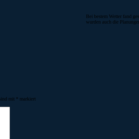
Bei bestem Wetter fand gest
wurden auch die Planungen
sind mit
*
markiert