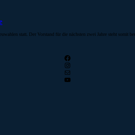
e
hlen statt. Der Vorstand für die nächsten zwei Jahre steht somit ber
Facebook
Instagram
E-Mail
YouTube