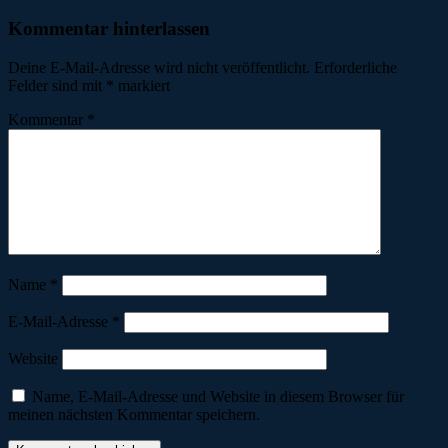
Kommentar hinterlassen
Deine E-Mail-Adresse wird nicht veröffentlicht.
Erforderliche
Felder sind mit
*
markiert
Kommentar
*
Name
*
E-Mail-Adresse
*
Website
Name, E-Mail-Adresse und Website in diesem Browser für
meinen nächsten Kommentar speichern.