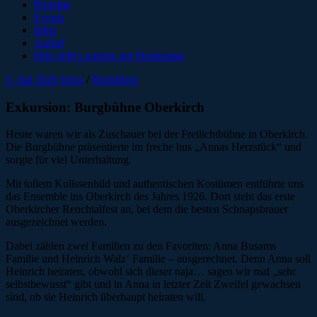
Projekte
Events
Infos
Aufruf
Hier geht’s zurück zur Homepage
5. Juli 2026
Infos
/
Rückblick
Exkursion: Burgbühne Oberkirch
Heute waren wir als Zuschauer bei der Freilichtbühne in Oberkirch.
Die Burgbühne präsentierte im freche hus „Annas Herzstück“ und
sorgte für viel Unterhaltung.
Mit tollem Kulissenbild und authentischen Kostümen entführte uns
das Ensemble ins Oberkirch des Jahres 1926. Dort steht das erste
Oberkircher Renchtalfest an, bei dem die besten Schnapsbrauer
ausgezeichnet werden.
Dabei zählen zwei Familien zu den Favoriten: Anna Busams
Familie und Heinrich Walz‘ Familie – ausgerechnet. Denn Anna soll
Heinrich heiraten, obwohl sich dieser naja… sagen wir mal „sehr
selbstbewusst“ gibt und in Anna in letzter Zeit Zweifel gewachsen
sind, ob sie Heinrich überhaupt heiraten will.